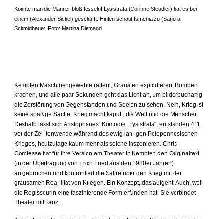
Könnte man die Männer bloß fesseln! Lysistrata (Corinne Steudler) hat es bei
einem (Alexander Sichel) geschafft. Hinten schaut Ismenia zu (Sandra
Schmidbauer. Foto: Martina Diemand
Kempten Maschinengewehre rattern, Granaten explodieren, Bomben
krachen, und alle paar Sekunden geht das Licht an, um bilde
r
buchartig
die Zerstörung von Gegenständen und Seelen zu sehen. Nein, Krieg ist
keine spaßige Sache. Krieg macht kaputt, die Welt und die Menschen.
Deshalb lässt sich Aristophanes‘ Komödie „Lysistrata“, entstanden 411
vor der Zei- tenwende während des ewig lan- gen Peleponnesischen
Krieges, heutzutage kaum mehr als solche inszenieren. Chris
Comtesse hat für ihre Version am Theater in Kempten den Originaltext
(in der Übertragung von Erich Fried aus den 1980er Jahren)
aufgebrochen und konfrontiert die Satire über den Krieg mit der
grausamen Rea- lität von Kriegen. Ein Konzept, das aufgeht. Auch, weil
die Regisseurin eine faszinierende Form erfunden hat: Sie verbindet
Theater mit Tanz.