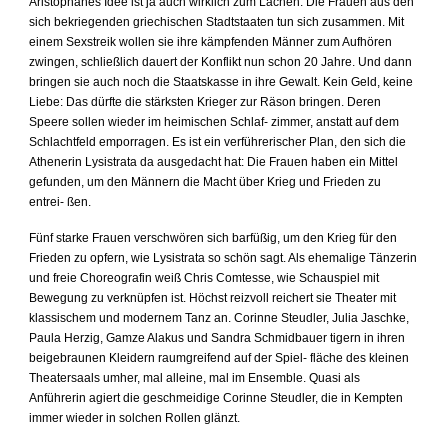
Aristophanes Idee ist ja auch wirklich zum Lachen. Die Frauen aus den
sich bekriegenden griechischen Stadtstaaten tun sich zusammen. Mit
einem Sexstreik wollen sie ihre kämpfenden Männer zum Aufhören
zwingen, schließlich dauert der Konflikt nun schon 20 Jahre. Und dann
bringen sie auch noch die Staatskasse in ihre
Gewalt. Kein Geld, keine
Liebe: Das dürfte die stärksten Krieger zur Räson bringen. Deren
Speere sollen wieder im heimischen Schlaf- zimmer, anstatt auf dem
Schlach
t
feld emporragen. Es ist ein verführerischer Plan, den sich die
Athenerin Lysistrata da ausgedacht hat: Die Frauen haben ein Mittel
gefunden, um den Männern die Macht über Krieg und Frieden zu
entrei- ßen.
Fünf starke Frauen verschwören sich barfüßig, um den Krieg für den
Frieden zu opfern, wie Lysistrata so schön sagt. Als ehemalige Tänzerin
und freie Choreografin weiß Chris Comtesse, wie Schauspiel mit
Bewegung zu verknüpfen ist. Höchst reizvoll reichert sie Theater mit
klassischem und modernem Tanz an. Corinne Steudler, Julia Jaschke,
Paula Herzig, Gamze Alakus und Sandra Schmidbauer tigern in ihren
beigebraunen Kleidern raumgreifend auf der Spiel- fläche des kleinen
Theatersaals umher, mal alleine, mal im Ensemble. Quasi als
Anführerin agiert die geschmeidige Corinne Steudler, die in Kempten
immer wieder in solchen Rollen glänzt.