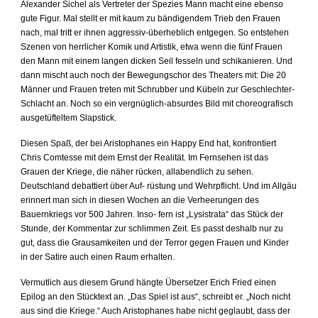
Alexander Sichel als Vertreter der Spezies Mann macht eine ebenso
gute Figur. Mal stellt er mit kaum zu bändigendem Trieb den Frauen
nach, mal tritt er ihnen aggressiv-überheblich entgegen. So entstehen
Szenen von herrliche
r
Komik und Artistik, etwa wenn die fünf Frauen
den Mann mit einem langen dicken Seil fesseln und schikanieren. Und
dann mischt auch noch der Bewegungschor des Theaters mit: Die 20
Männer und
Frauen treten mit Schrubber und Kübeln zur Geschlechter-
Schlacht an. Noch so ein vergnüglich
-
absurdes Bild mit choreografisch
ausgetüfteltem Slapstick.
Diesen Spaß, der bei Aristophanes ein Happy End hat, konfrontiert
Chris Comtesse mit dem Ernst der Realität. Im Fernsehen ist das
Grauen der Kriege, die näher rücken, allabendlich zu sehen.
Deutschland debattiert über Auf- rüstung und Wehrpflicht. Und im Allgäu
erinnert man sich in diesen Wochen an die Verheerungen des
Bauernkriegs vor 500 Jahren. Inso- fern ist „Lysistrata“ das Stück der
Stunde, der Kommentar zur schlimmen Zeit. Es passt deshalb nur zu
gut, dass die Grausamkeiten und der Terror gegen Frauen und Kinder
in der Satire auch einen Raum erhalten.
Vermutlich aus diesem Grund hängte Übersetzer Erich Fried einen
Epilog an den Stücktext an. „Das Spiel ist aus“, schreibt er. „Noch nicht
aus sind die Kriege.“ Auch Aristophanes habe nicht geglaubt, dass der